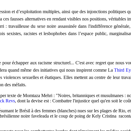
ession et d’exploitation
multiples, ainsi que des injonctions politiques q
era ces fausses alternatives en rendant visibles nos positions, véritabl
ri : travailleuse du sexe noire assassinée dans l'indifférence générale
 fois sexistes, racistes et lesbophobes dans l’espace public, marginali
e pour échapper aux racisme structurel... C'est avec regret que nous vous
arlera quand même des initiatives qui nous inspirent comme La
Third Ey
violences sexuelles et étatiques. Elles mettent au centre de leur travail c
on des méfaits.
 super texte de Momtaza Mehri : "Noires, britanniques et musulmanes : 
ck Revs
, dont la devise est :
Combattre l'injustice quel qu'en soit le coû
ésumant le Brésil à des femmes (blanches) nues sur les plages de Rio, e
ilienne noire faveleada et le coup de poing de Kely Cristina racontant