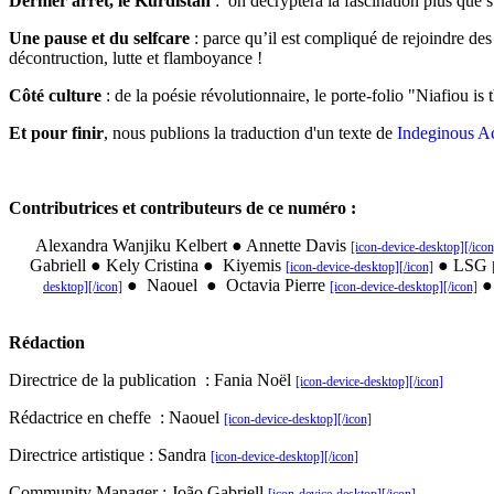
Dernier arrêt, le Kurdistan
:
on décryptera la fascination plus que 
Une pause et du selfcare
:
parce qu’il est compliqué de rejoindre des
décontruction, lutte et flamboyance !
Côté culture
:
de la poésie révolutionnaire, le porte-folio "Niafiou is
Et pour finir
, nous publions la traduction d'un texte de
Indeginous A
Contributrices et contributeurs de ce numéro :
Alexandra Wanjiku Kelbert
● Annette Davis
[icon-device-desktop][/icon
Gabriell
●
Kely Cristina
●
Kiyemis
●
LSG
[icon-device-desktop][/icon]
●
Naouel
●
Octavia Pierre
●
desktop][/icon]
[icon-device-desktop][/icon]
Rédaction
Directrice de la publication : Fania Noël
[icon-device-desktop][/icon]
Rédactrice en cheffe : Naouel
[icon-device-desktop][/icon]
Directrice artistique : Sandra
[icon-device-desktop][/icon]
Community Manager : João Gabriell
[icon-device-desktop][/icon]