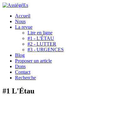
Accueil
Nous
La revue
Lire en ligne
#1 - L'ÉTAU
#2 - LUTTER
#3 - URGENCES
Blog
Proposer un article
Dons
Contact
Recherche
#1 L'Étau