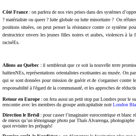
Côté France
:
on parlera de nos vies prises dans des systèmes d’oppr
? matérialiste ou queer ? lutte globale ou lutte minoritaire ? On réfut
positions situées, on peut penser la résistance contre ce système pour
destructrice envers les jeunes filles noires et arabes, violences à la
raciséEs.
Allons au Québec
:
il semblerait que ce soit la nouvelle terre promis
haïtienNEs, représentations orientalistes exotisantes au musée. On p
qui se sont données pour mission de guérir et de s'organiser contre les 
responsabilité à l'égard de la communauté, et les approches de réducti
Retour en Europe
: on fera aussi un petit stop par Londres pour le
rencontre avec les membres du groupe anticapitaliste noir
London Bla
Direction le Brésil
: pour casser l’imaginaire eurocentrique et blanc r
de mieux qu’un témoignage photo par Thaïs Alvarenga, photographe brés
quoi revisiter les préjugés!