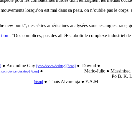
suspecte pour les combattantes kurdes dont témoignent les médias occid
 mouvements lorsqu’on est mal dans sa peau, on n’oublie pas le corps, a
 the new punk", des séries américaines analysées sous les angles: race, gen
ction
: "Des complices, pas des alliéEs: abolir le complexe industrie
●
Amandine Gay
●
Dawud
●
Elen
]
[icon-device-desktop][/icon]
●
Marie-Julie
●
Massinissa
[icon-device-desktop][/icon]
Po B. K. Lo
●
Thaïs Alvarenga
● Y.A.M
[/icon]