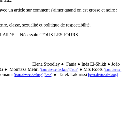
entaux.
vec un article sur comment s'aimer quand on est grosse et noire :
re, classe, sexualité et politique de respectabilité.
l de l’AlliéE ". Nécessaire TOUS LES JOURS.
a Stoodley
●
Fania
●
Inès El-Shikh
●
João
 G
●
Momtaza Mehri
●
Mrs Roots
[icon-device-desktop][/icon]
[icon-device-
mami
●
Tarek Lakhrissi
[icon-device-desktop][/icon]
[icon-device-desktop]