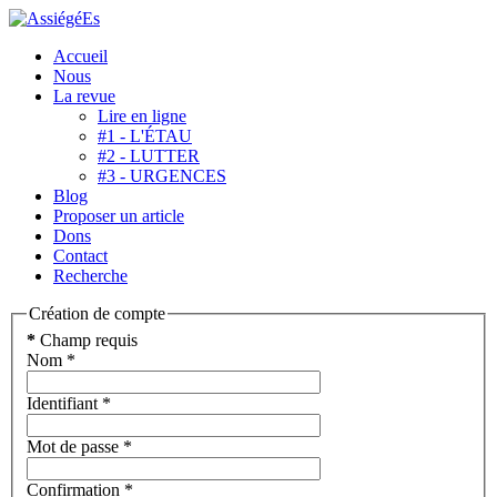
Accueil
Nous
La revue
Lire en ligne
#1 - L'ÉTAU
#2 - LUTTER
#3 - URGENCES
Blog
Proposer un article
Dons
Contact
Recherche
Création de compte
*
Champ requis
Nom
*
Identifiant
*
Mot de passe
*
Confirmation
*