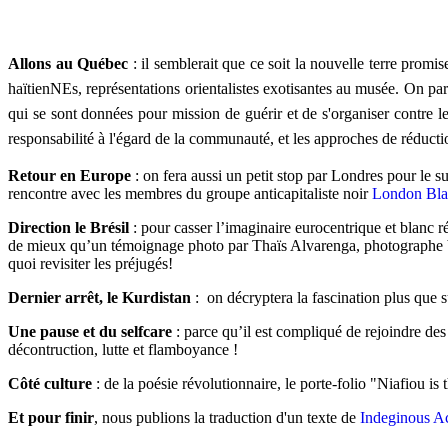
Allons au Québec
:
il semblerait que ce soit la nouvelle terre promis
haïtienNEs, représentations orientalistes exotisantes au musée. On p
qui se sont données pour mission de guérir et de s'organiser contre les 
responsabilité à l'égard de la communauté, et les approches de réducti
Retour en Europe
: on fera aussi un petit stop par Londres pour le
rencontre avec les membres du groupe anticapitaliste noir
London Bla
Direction le Brésil
: pour casser l’imaginaire eurocentrique et blanc r
de mieux qu’un témoignage photo par Thaïs Alvarenga, photographe brés
quoi revisiter les préjugés!
Dernier arrêt, le Kurdistan
:
on décryptera la fascination plus que 
Une pause et du selfcare
:
parce qu’il est compliqué de rejoindre des
décontruction, lutte et flamboyance !
Côté culture
:
de la poésie révolutionnaire, le porte-folio "Niafiou is
Et pour finir
, nous publions la traduction d'un texte de
Indeginous A