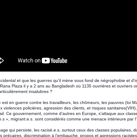
ccidental et que les guerres qu'il mène sous fond de négrophobie et d
a Plaza il y a 2 ans au Bangladesh où 1135 ouvrières et ouvriers ont 
rticulièrement ins
alubres ?
est en guerre contre les travailleurs, les chômeurs, les pauvres (loi Mac
violences policières, agression des clients, et risques sanitaires(VIH), 
il. Ce gouvernement, comme d'autres en Europe, s'attaque aux classes
.s », migrant.e.s. sont considérés comme une menace intérieure par l'Et
 qui persiste, les racisé.e.s, surtout ceux des classes populaires, doiv
rats précaires, discrimination à l'embauche, propos et agressions racist