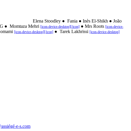
a Stoodley
●
Fania
●
Inès El-Shikh
●
João
 G
●
Momtaza Mehri
●
Mrs Roots
[icon-device-desktop][/icon]
[icon-device-
mami
●
Tarek Lakhrissi
[icon-device-desktop][/icon]
[icon-device-desktop]
ssiégé-e-s.com