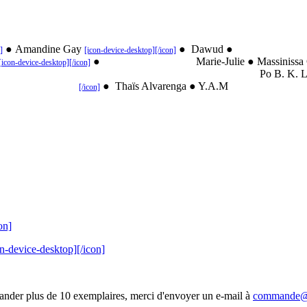
●
Amandine Gay
●
Dawud
●
Elen
]
[icon-device-desktop][/icon]
●
Marie-Julie
●
Massinissa
[icon-device-desktop][/icon]
Po B. K. Lo
●
Thaïs Alvarenga
● Y.A.M
[/icon]
on]
on-device-desktop][/icon]
mander plus de 10 exemplaires, merci d'envoyer un e-mail à
commande@a