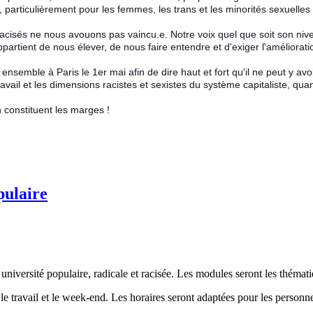
particulièrement pour les femmes, les trans et les minorités sexuelles 
 racisés ne nous avouons pas vaincu.e. Notre voix quel que soit son niv
appartient de nous élever, de nous faire entendre et d'exiger l'améliorati
ensemble à Paris le 1er mai afin de dire haut et fort qu'il ne peut y avoi
 travail et les dimensions racistes et sexistes du système capitaliste, 
 constituent les marges !
pulaire
iversité populaire, radicale et racisée. Les modules seront les thématiqu
 le travail et le week-end. Les horaires seront adaptées pour les person