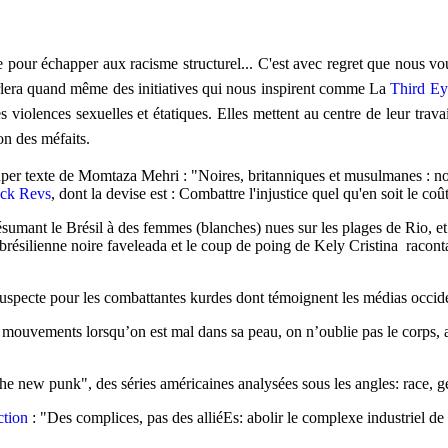
e pour échapper aux racisme structurel... C'est avec regret que nous vous
arlera quand même des initiatives qui nous inspirent comme La
Third Ey
violences sexuelles et étatiques. Elles mettent au centre de leur travail c
on des méfaits.
 super texte de Momtaza Mehri : "Noires, britanniques et musulmanes : 
ck Revs
, dont la devise est :
Combattre l'injustice quel qu'en soit le coû
ésumant le Brésil à des femmes (blanches) nues sur les plages de Rio, e
ilienne noire faveleada et le coup de poing de Kely Cristina racontant
suspecte pour les combattantes kurdes dont témoignent les médias occid
 mouvements lorsqu’on est mal dans sa peau, on n’oublie pas le corps, a
 the new punk", des séries américaines analysées sous les angles: race, gen
ction
: "Des complices, pas des alliéEs: abolir le complexe industrie