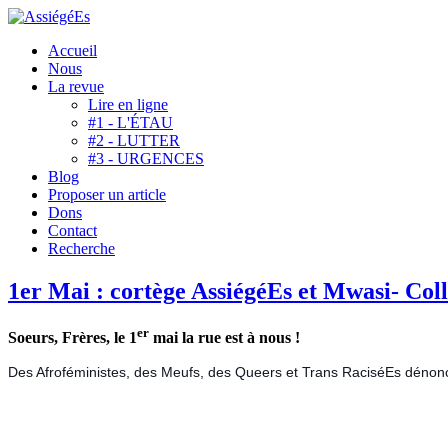
Accueil
Nous
La revue
Lire en ligne
#1 - L'ÉTAU
#2 - LUTTER
#3 - URGENCES
Blog
Proposer un article
Dons
Contact
Recherche
1er Mai : cortège AssiégéEs et Mwasi- Coll
er
Soeurs, Frères, le 1
mai la rue est à nous !
Des Afroféministes, des Meufs, des Queers et Trans RaciséEs dénoncent l