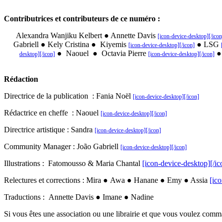
Contributrices et contributeurs de ce numéro :
Alexandra Wanjiku Kelbert
● Annette Davis
[icon-device-desktop][/icon
Gabriell
●
Kely Cristina
●
Kiyemis
●
LSG
[icon-device-desktop][/icon]
●
Naouel
●
Octavia Pierre
●
desktop][/icon]
[icon-device-desktop][/icon]
Rédaction
Directrice de la publication : Fania Noël
[icon-device-desktop][/icon]
Rédactrice en cheffe : Naouel
[icon-device-desktop][/icon]
Directrice artistique : Sandra
[icon-device-desktop][/icon]
Community Manager : João Gabriell
[icon-device-desktop][/icon]
Illustrations : Fatomousso & Maria Chantal
[icon-device-desktop][/ic
Relectures et corrections : Mira
●
Awa
●
Hanane
●
Emy
● Assia
[ic
Traductions : Annette Davis
●
Imane
●
Nadine
Si vous êtes une association ou une librairie et que vous voulez com