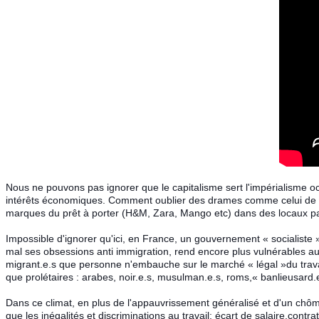
Nous ne pouvons pas ignorer que le capitalisme sert l'impérialisme o
intérêts économiques. Comment oublier des drames comme celui de Ran
marques du prêt à porter (H&M, Zara, Mango etc) dans des locaux pa
Impossible d'ignorer qu'ici, en France, un gouvernement « socialiste » 
mal ses obsessions anti immigration, rend encore plus vulnérables aux 
migrant.e.s que personne n'embauche sur le marché « légal »du trava
que prolétaires : arabes, noir.e.s, musulman.e.s, roms,« banlieusard.e
Dans ce climat, en plus de l'appauvrissement généralisé et d'un chômage
que les inégalités et discriminations au travail: écart de salaire,cont