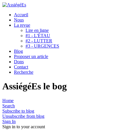
Accueil
Nous
La revue
Lire en ligne
#1 - L'ÉTAU
#2 - LUTTER
#3 - URGENCES
Blog
Proposer un article
Dons
Contact
Recherche
AssiégéEs le bog
Home
Search
Subscribe to blog
Unsubscribe from blog
Sign In
Sign in to your account